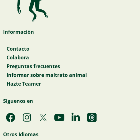
Información
Contacto
Colabora
Preguntas frecuentes
Informar sobre maltrato animal
Hazte Teamer
Síguenos en
F
I
Y
L
a
n
o
i
c
s
u
n
Otros Idiomas