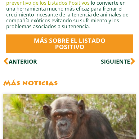
preventivo de los Listados Positivos
lo convierte en
una herramienta mucho más eficaz para frenar el
crecimiento incesante de la tenencia de animales de
compañía exóticos evitando su sufrimiento y los
problemas asociados a su tenencia.
MÁS SOBRE EL LISTADO
POSITIVO
Ant
S
ANTERIOR
SIGUIENTE
Más noticias