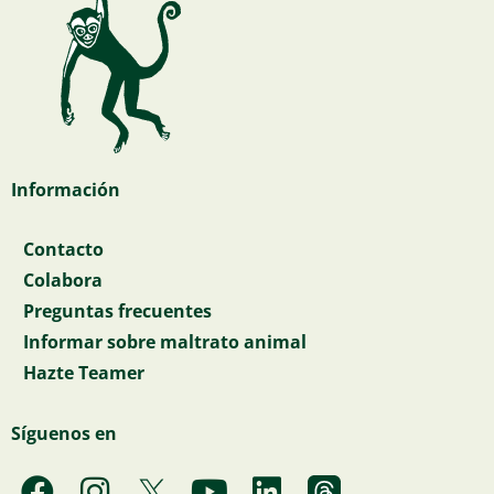
Información
Contacto
Colabora
Preguntas frecuentes
Informar sobre maltrato animal
Hazte Teamer
Síguenos en
F
I
Y
L