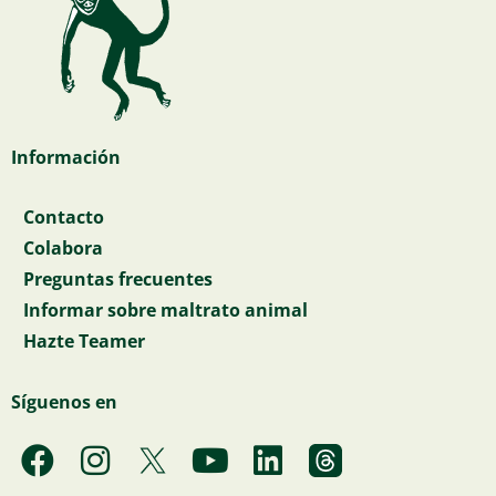
Información
Contacto
Colabora
Preguntas frecuentes
Informar sobre maltrato animal
Hazte Teamer
Síguenos en
F
I
Y
L
a
n
o
i