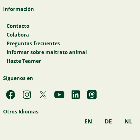
Información
Contacto
Colabora
Preguntas frecuentes
Informar sobre maltrato animal
Hazte Teamer
Síguenos en
F
I
Y
L
a
n
o
i
c
s
u
n
Otros Idiomas
e
t
t
k
EN
DE
NL
b
a
u
e
o
g
b
d