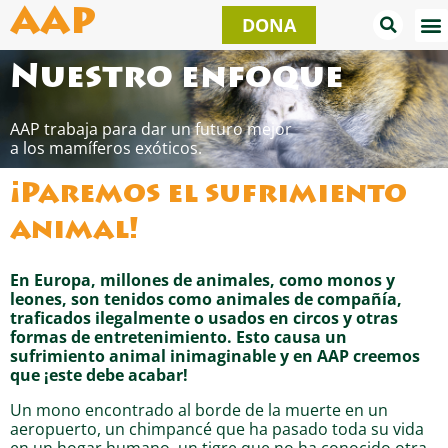
Ir
AAP
DONA
al
contenido
Nuestro enfoque
AAP trabaja para dar un futuro mejor
a los mamíferos exóticos.
¡Paremos el sufrimiento
animal!
En Europa, millones de animales, como monos y
leones, son tenidos como animales de compañía,
traficados ilegalmente o usados en circos y otras
formas de entretenimiento. Esto causa un
sufrimiento animal inimaginable y en AAP creemos
que ¡este debe acabar!
Un mono encontrado al borde de la muerte en un
aeropuerto, un chimpancé que ha pasado toda su vida
en un hogar humano, un tigre que no ha conocido otra