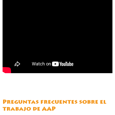
La anciana Luli fue rescatado de un
parque de animales en España. Luli se
quedó allí sola tras toda una vida usada
en entretenimiento.
LA HISTORIA DE
LULI
Preguntas frecuentes sobre el
trabajo de AAP