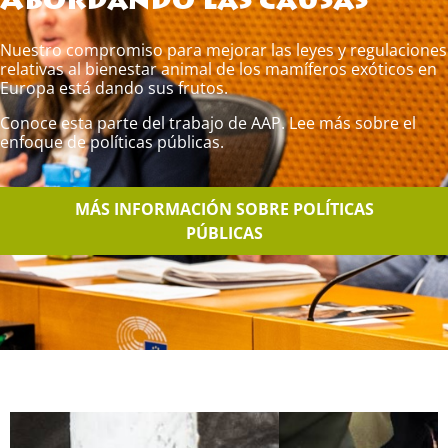
Abordando las causas
Nuestro compromiso para mejorar las leyes y regulaciones
relativas al bienestar animal de los mamíferos exóticos en
Europa está dando sus frutos.
Conoce esta parte del trabajo de AAP. Lee más sobre el
enfoque de políticas públicas.
MÁS INFORMACIÓN SOBRE POLÍTICAS
PÚBLICAS