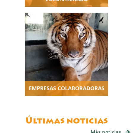
Gracias a la solidaridad de las
empresas que nos dan su
apoyo podemos cuidar y
atender a los animales que
rescatamos como se merecen.
EMPRESAS COLABORADORAS
Últimas noticias
Más noticias