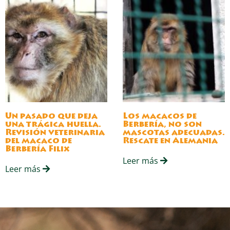
Un pasado que deja
Los macacos de
una trágica huella.
Berbería, no son
Revisión veterinaria
mascotas adecuadas.
del macaco de
Rescate en Alemania
Berbería Filix
Leer más
Leer más