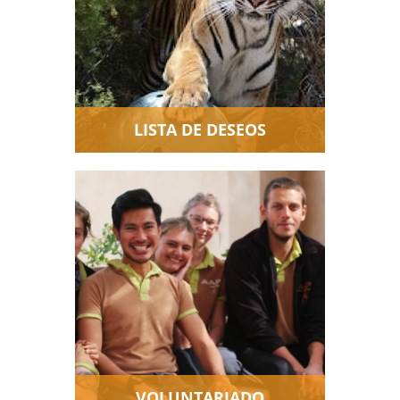
nos es de gran ayuda. ¿Tienes
alguno?
LISTA DE DESEOS
Los voluntarios son muy
importantes en AAP. ¿Quieres
ser uno de ellos?
VOLUNTARIADO