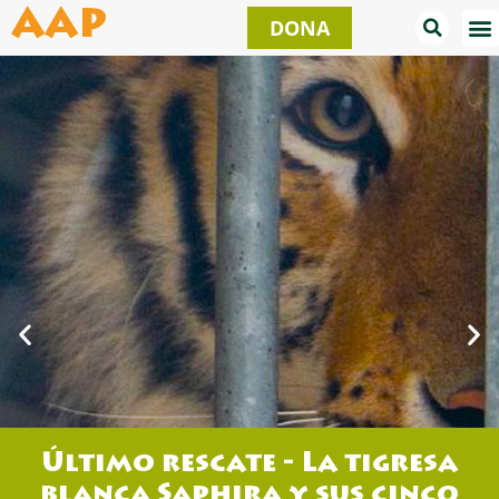
Ir
AAP
DONA
al
contenido
Último rescate - La tigresa
blanca Saphira y sus cinco