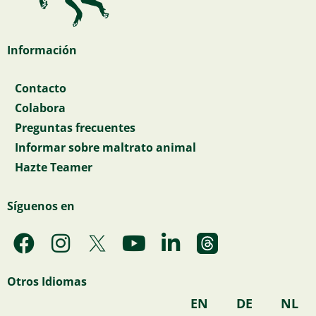
Información
Contacto
Colabora
Preguntas frecuentes
Informar sobre maltrato animal
Hazte Teamer
Síguenos en
F
I
Y
L
a
n
o
i
c
s
u
n
Otros Idiomas
e
t
t
k
EN
DE
NL