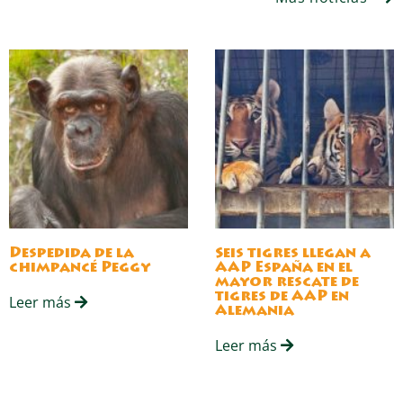
Despedida de la
Seis tigres llegan a
chimpancé Peggy
AAP España en el
mayor rescate de
tigres de AAP en
Leer más
Alemania
Leer más