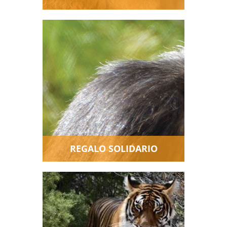
Haz una donación en nombre
de tus invitados de boda, o de
un amigo. ¡Un bonito regalo
solidario para los más
queridos!
REGALO SOLIDARIO
El apoyo "en especie" con
productos o servicios también