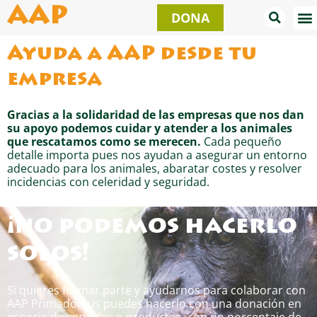
Ir
AAP
DONA
al
contenido
Ayuda a AAP desde tu
empresa
Gracias a la solidaridad de las empresas que nos dan
su apoyo podemos cuidar y atender a los animales
que rescatamos como se merecen.
Cada pequeño
detalle importa pues nos ayudan a asegurar un entorno
adecuado para los animales, abaratar costes y resolver
incidencias con celeridad y seguridad.
¡no podemos hacerlo
solos!
Si quieres formar parte y ayudarnos para colaborar con
AAP Primadomus puedes hacerlo con una donación en
especie de servicios o productos, con un porcentaje de