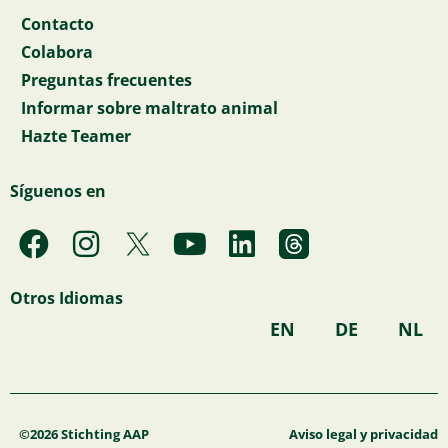
Contacto
Colabora
Preguntas frecuentes
Informar sobre maltrato animal
Hazte Teamer
Síguenos en
F
I
Y
L
a
n
o
i
c
s
u
n
Otros Idiomas
e
t
t
k
EN
DE
NL
b
a
u
e
o
g
b
d
o
r
e
i
k
a
n
©2026 Stichting AAP
Aviso legal y privacidad