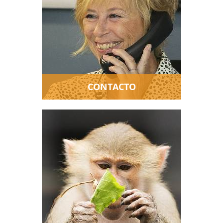
llámanos, aquí te contamos
cómo.
CONTACTO
Tienes dudas sobre AAP,
hemos hecho una recopilación
de las preguntas más
frecuentes que recibimos por
áreas temáticas.