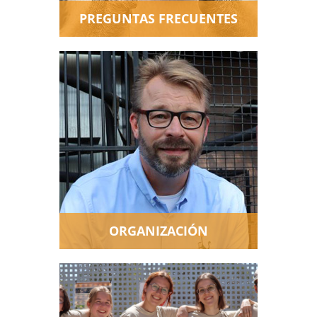
PREGUNTAS FRECUENTES
¿Quieres profundizar en la
organización de AAP? ¿Saber
cual es nuestra historia y las
personas que trabajan aquí? Te
lo contamos todo.
ORGANIZACIÓN