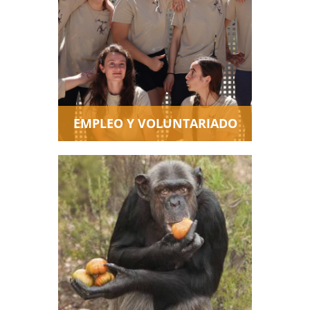
Trabajar en AAP requiere de
gran variedad de
conocimientos y habilidades.
Aquí puedes ver las vacantes
de empleo, voluntariado y
prácticas. Todas con un
objetivo común: el bienestar de
los animales.
EMPLEO Y VOLUNTARIADO
¿Quieres información detallada
sobre el trabajo de AAP y
conocer los estándares de
calidad bajo los que
trabajamos? Aquí te lo
contamos.