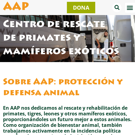
Ir
AAP
DONA
al
contenido
Centro de rescate
de primates y
mamíferos exóticos
Sobre AAP: protección y
defensa animal
En AAP nos dedicamos al rescate y rehabilitación de
primates, tigres, leones y otros mamíferos exóticos,
proporcionándoles un futuro mejor a estos animales.
Como organización de bienestar animal, también
trabajamos activamente en la incidencia política