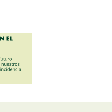
n el
futuro
n nuestros
 incidencia