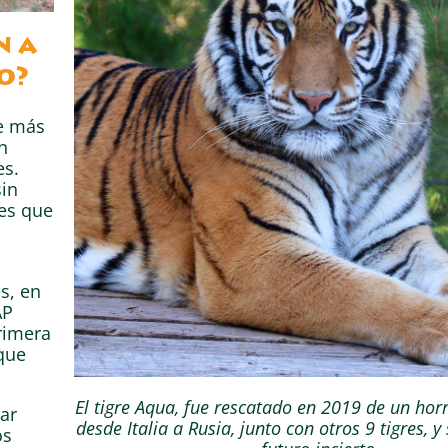
n a
o?
de más
n
es.
sin
es que
s, en
AP
rimera
que
El tigre Aqua, fue rescatado en 2019 de un horr
ar
desde Italia a Rusia, junto con otros 9 tigres, 
os