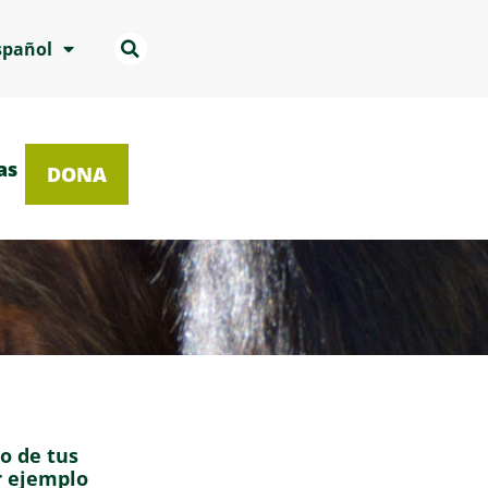
spañol
as
DONA
o de tus
r ejemplo