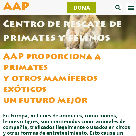
Ir
AAP
DONA
al
contenido
Centro de rescate de
primates y felinos
AAP proporciona a
primates
y otros mamíferos
exóticos
un futuro mejor
En Europa, millones de animales, como monos,
leones o tigres, son mantenidos como animales de
compañía, traficados ilegalmente o usados en circos
y otras formas de entretenimiento. Esto causa un