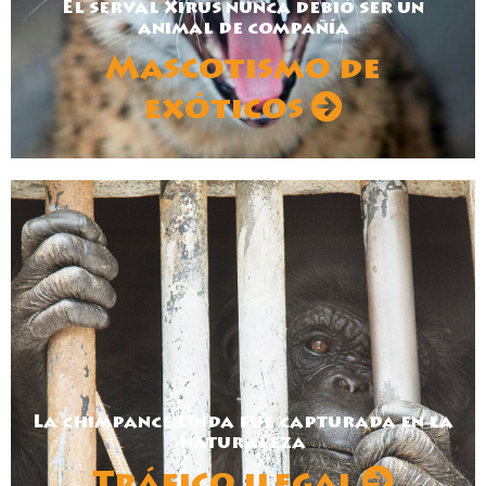
El serval Xirus nunca debió ser un
animal de compañía
Mascotismo de
exóticos
La chimpancé Linda fue capturada en la
naturaleza
Tráfico ilegal