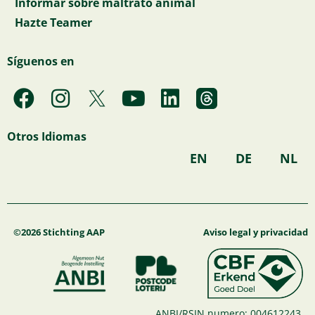
Informar sobre maltrato animal
Hazte Teamer
Síguenos en
F
I
Y
L
a
n
o
i
c
s
u
n
Otros Idiomas
e
t
t
k
EN
DE
NL
b
a
u
e
o
g
b
d
o
r
e
i
k
a
n
©2026 Stichting AAP
Aviso legal y privacidad
m
ANBI/RSIN numero: 004612243