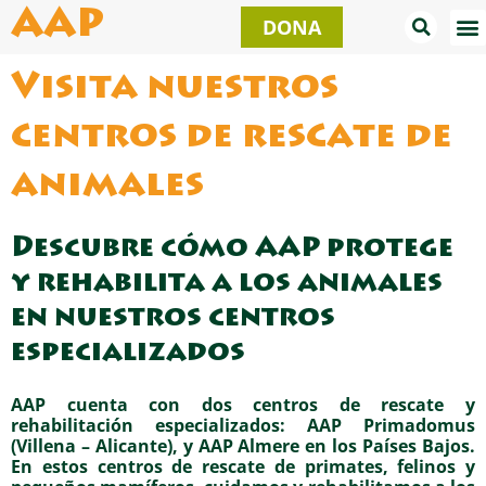
Ir
AAP
DONA
al
contenido
Visita nuestros
centros de rescate de
animales
Descubre cómo AAP protege
y rehabilita a los animales
en nuestros centros
especializados
AAP cuenta con dos centros de rescate y
rehabilitación especializados: AAP Primadomus
(Villena – Alicante), y AAP Almere en los Países Bajos.
En estos centros de rescate de primates, felinos y