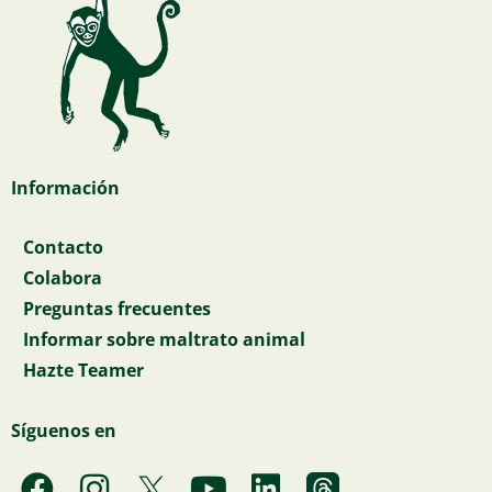
Información
Contacto
Colabora
Preguntas frecuentes
Informar sobre maltrato animal
Hazte Teamer
Síguenos en
F
I
Y
L