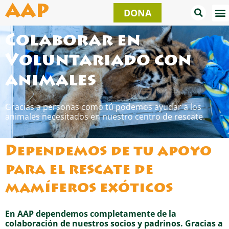
Ir
AAP
DONA
al
contenido
Colaborar en
Voluntariado con
animales
Gracias a personas como tú podemos ayudar a los
animales necesitados en nuestro centro de rescate.
Dependemos de tu apoyo
para el rescate de
mamíferos exóticos
En AAP dependemos completamente de la
colaboración de nuestros socios y padrinos.
Gracias a