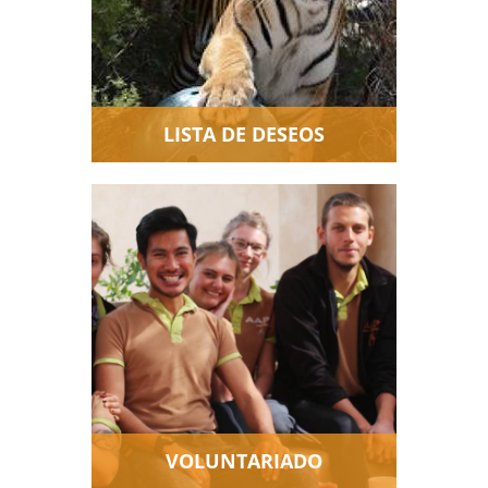
alguno?
LISTA DE DESEOS
Los voluntarios son muy
importantes en AAP. ¿Quieres
ser uno de ellos?
VOLUNTARIADO