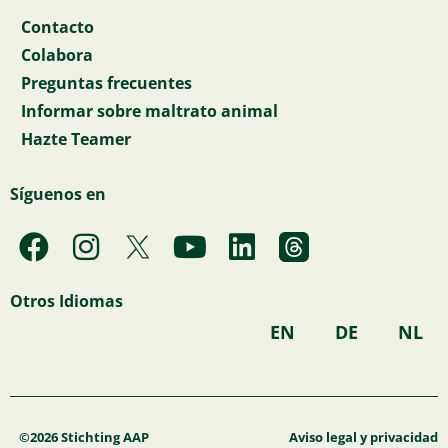
Contacto
Colabora
Preguntas frecuentes
Informar sobre maltrato animal
Hazte Teamer
Síguenos en
F
I
Y
L
a
n
o
i
c
s
u
n
Otros Idiomas
e
t
t
k
EN
DE
NL
b
a
u
e
o
g
b
d
o
r
e
i
k
a
n
©2026 Stichting AAP
Aviso legal y privacidad