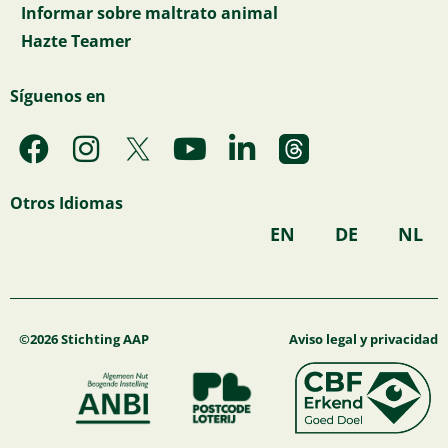
Informar sobre maltrato animal
Hazte Teamer
Síguenos en
F
I
Y
L
a
n
o
i
c
s
u
n
Otros Idiomas
e
t
t
k
EN
DE
NL
b
a
u
e
o
g
b
d
o
r
e
i
k
a
n
©2026 Stichting AAP
Aviso legal y privacidad
m