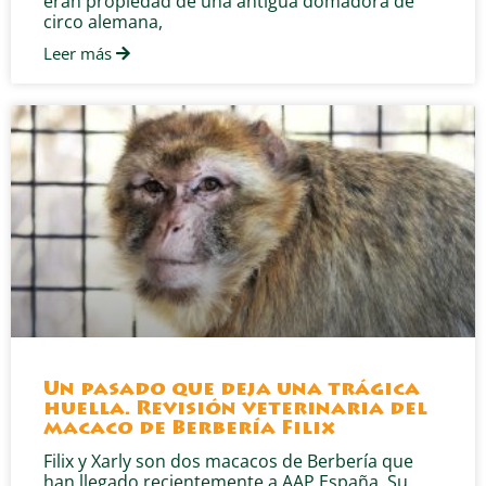
eran propiedad de una antigua domadora de
circo alemana,
Leer más
Un pasado que deja una trágica
huella. Revisión veterinaria del
macaco de Berbería Filix
Filix y Xarly son dos macacos de Berbería que
han llegado recientemente a AAP España. Su