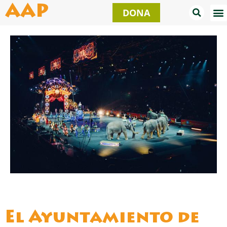
Ir
AAP
DONA
al
contenido
El Ayuntamiento de