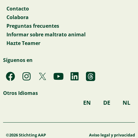
Contacto
Colabora
Preguntas frecuentes
Informar sobre maltrato animal
Hazte Teamer
Síguenos en
F
I
Y
L
a
n
o
i
c
s
u
n
Otros Idiomas
e
t
t
k
EN
DE
NL
b
a
u
e
o
g
b
d
o
r
e
i
k
a
n
©2026 Stichting AAP
Aviso legal y privacidad