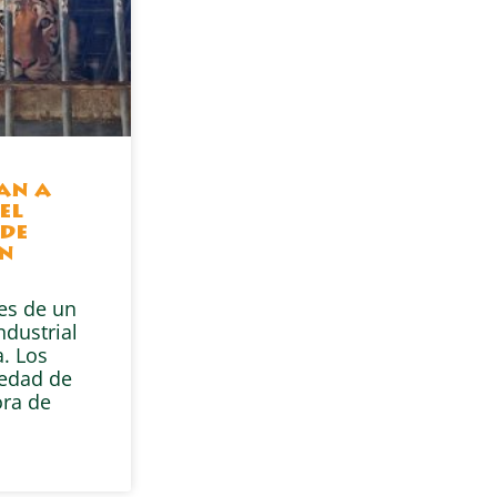
gan a
el
de
en
res de un
ndustrial
. Los
iedad de
ra de