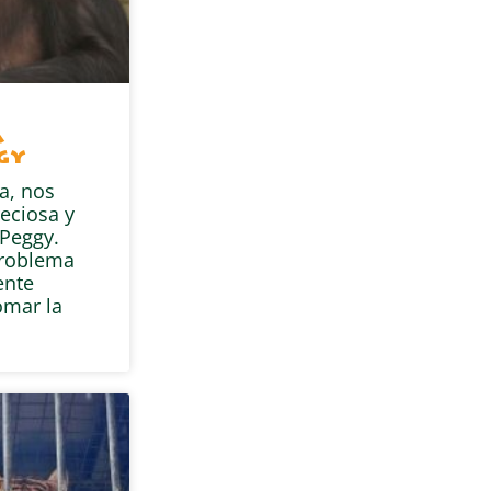
a
gy
a, nos
eciosa y
Peggy.
problema
ente
omar la