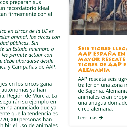
icos preparan sus
 un recordatorio ideal
etan firmemente con el
co en circos de la UE es
tar animal, los circos con
idad públicas. Sin
 de un Estado miembro a
Seis tigres lle
o les permite actuar con
AAP España en 
mayor rescate 
que debe abordarse desde
tigres de AAP 
tica y Campañas de AAP,
Alemania
AAP rescata seis tig
jes en los circos gana
trailer en una zona i
s autónomas ya han
de Sajonia, Alemania
ia, Región de Murcia, La
animales eran prop
 seguirán su ejemplo en
una antigua domado
én ha anunciado que ya
circo alemana,
dente que la tendencia es
Leer más
720,000 personas han
hibir el uso de animales