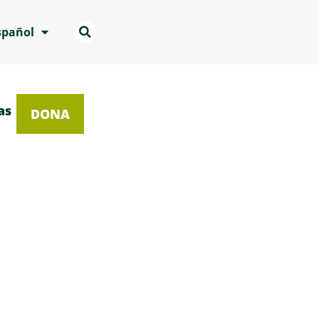
spañol
as
DONA