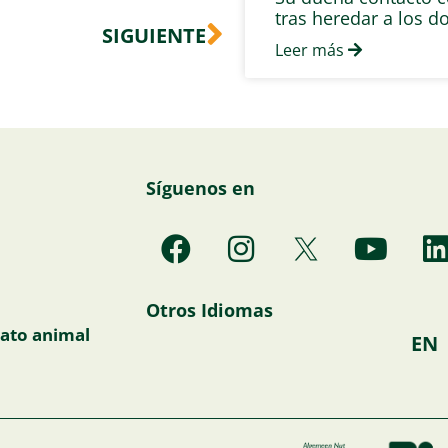
Siguiente
tras heredar a los d
SIGUIENTE
Leer más
Síguenos en
F
I
Y
a
n
o
i
c
s
u
Otros Idiomas
e
t
t
ato animal
EN
b
a
u
o
g
b
o
r
e
i
k
a