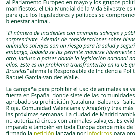
al Parlamento Europeo en mayo y los grupos polít
manifiestos, el Día Mundial de la Vida Silvestre es
para que los legisladores y políticos se comprom
bienestar animal.
“El número de incidentes con animales salvajes y públi
sorprendente. Además de consideraciones sobre bienes
animales salvajes son un riesgo para la salud y segur
embargo, todavía se les permite moverse libremente
otro, incluso a países donde la legislación nacional n
ellos. Este es un problema transfronterizo en la UE 
Bruselas”
afirma la Responsable de Incidencia Polí
Raquel García-van der Walle.
La campaña para prohibir el uso de animales salva
fuerza en España, donde siete de las comunidade
aprobado su prohibición (Cataluña, Baleares, Galic
Rioja, Comunidad Valenciana y Aragón) y tres más
las próximas semanas. La ciudad de Madrid tambi
no autorizará circos con animales salvajes. Es evi
imparable también en toda Europa donde más de 
firmado la
petición
lanzada por
Infocircos
para pro