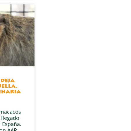
 deja
ella.
inaria
s macacos
 llegado
 España.
con AAP