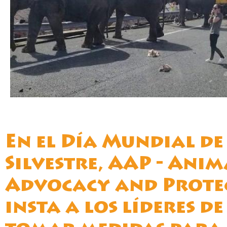
En el Día Mundial de
Silvestre, AAP - Anim
Advocacy and Protec
insta a los líderes de