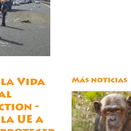
Más noticias
 la Vida
al
tion -
 la UE a