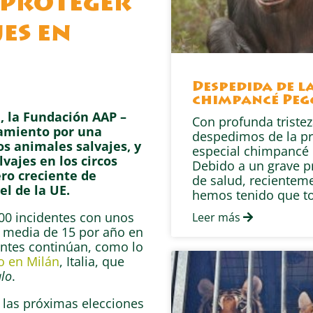
 proteger
es en
Despedida de l
chimpancé Peg
, la Fundación AAP –
Con profunda tristez
amiento por una
despedimos de la pr
os animales salvajes, y
especial chimpancé 
lvajes en los circos
Debido a un grave 
ro creciente de
de salud, recientem
l de la UE.
hemos tenido que t
00 incidentes con unos
Leer más
a media de 15 por año en
dentes continúan, como lo
o en Milán
, Italia, que
alo
.
 las próximas elecciones