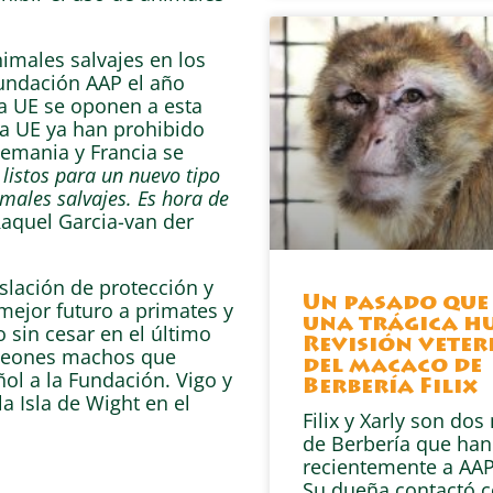
imales salvajes en los
Fundación AAP el año
a UE se oponen a esta
la UE ya han prohibido
lemania y Francia se
listos para un nuevo tipo
males salvajes. Es hora de
Raquel Garcia-van der
slación de protección y
Un pasado que
mejor futuro a primates y
una trágica hu
sin cesar en el último
Revisión veter
 leones machos que
del macaco de
ol a la Fundación. Vigo y
Berbería Filix
a Isla de Wight en el
Filix y Xarly son do
de Berbería que han
recientemente a AAP
Su dueña contactó 