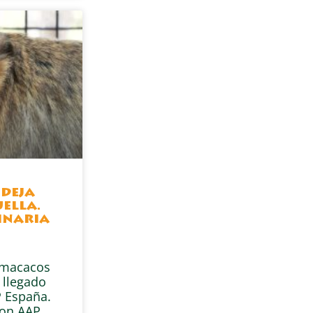
 deja
ella.
inaria
s macacos
 llegado
 España.
con AAP