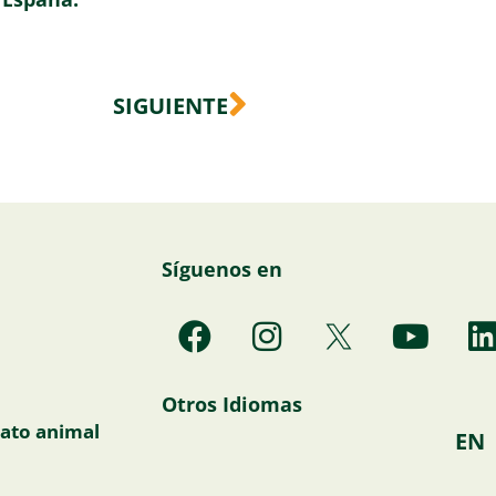
Siguiente
SIGUIENTE
Síguenos en
F
I
Y
a
n
o
i
c
s
u
Otros Idiomas
e
t
t
ato animal
EN
b
a
u
o
g
b