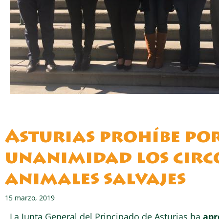
Asturias prohíbe po
unanimidad los circ
animales salvajes
15 marzo, 2019
La Junta General del Principado de Asturias ha
apr