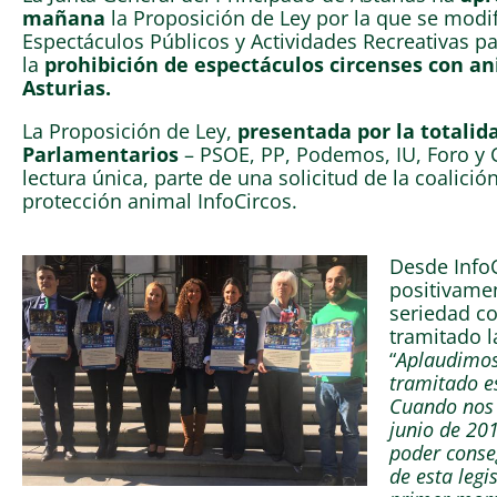
mañana
la Proposición de Ley por la que se modif
Espectáculos Públicos y Actividades Recreativas pa
la
prohibición de espectáculos circenses con an
Asturias.
La Proposición de Ley,
presentada por la totalid
Parlamentarios
– PSOE, PP, Podemos, IU, Foro y C
lectura única, parte de una solicitud de la coalici
protección animal InfoCircos.
Desde Info
positivamen
seriedad co
tramitado l
“
Aplaudimos
tramitado es
Cuando nos 
junio de 20
poder conse
de esta legi