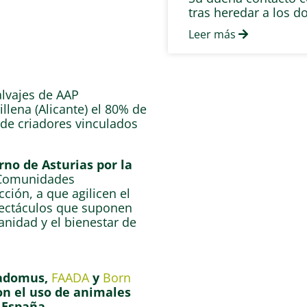
tras heredar a los d
Leer más
alvajes de AAP
lena (Alicante) el 80% de
 de criadores vinculados
no de Asturias por la
 Comunidades
ción, a que agilicen el
pectáculos que suponen
anidad y el bienestar de
madomus,
FAADA
y
Born
on el uso de animales
 España.