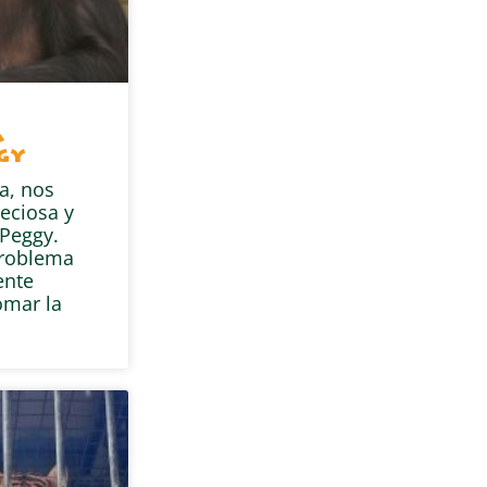
a
gy
a, nos
eciosa y
Peggy.
problema
ente
omar la