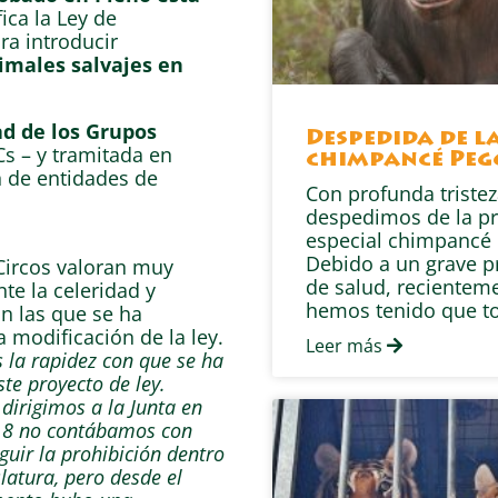
ica la Ley de
ra introducir
imales salvajes en
ad de los Grupos
Despedida de l
s – y tramitada en
chimpancé Peg
ón de entidades de
Con profunda tristez
despedimos de la pr
especial chimpancé 
Debido a un grave 
Circos valoran muy
de salud, recientem
te la celeridad y
hemos tenido que t
n las que se ha
a modificación de la ley.
Leer más
 la rapidez con que se ha
te proyecto de ley.
dirigimos a la Junta en
18 no contábamos con
guir la prohibición dentro
slatura, pero desde el