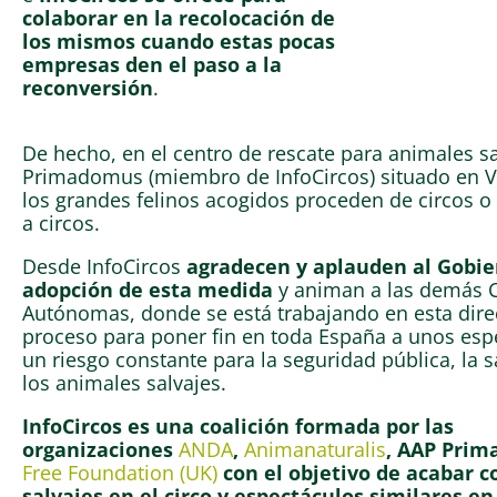
colaborar en la recolocación de
los mismos cuando estas pocas
empresas den el paso a la
reconversión
.
De hecho, en el centro de rescate para animales s
Primadomus (miembro de InfoCircos) situado en Vil
los grandes felinos acogidos proceden de circos o
a circos.
Desde InfoCircos
agradecen y aplauden al Gobier
adopción de esta medida
y animan a las demás
Autónomas, donde se está trabajando en esta direc
proceso para poner fin en toda España a unos es
un riesgo constante para la seguridad pública, la s
los animales salvajes.
InfoCircos es una coalición formada por las
organizaciones
ANDA
,
Animanaturalis
, AAP Pri
Free Foundation (UK)
con el objetivo de acabar c
salvajes en el circo y espectáculos similares en