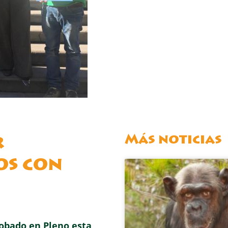
Más noticias
r
os con
obado en Pleno esta