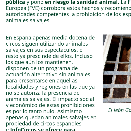
pública
y pone
en riesgo la sanidad animal
. La 
Europea (FVE) corrobora estos hechos y recomiend
autoridades competentes la prohibición de los es
animales salvajes.
En España apenas media docena de
circos siguen utilizando animales
salvajes en sus espectáculos, el
resto ya prescinde de ellos. Incluso
los que aún los mantienen,
disponen de un programa de
actuación alternativo sin animales
para presentarse en aquellas
localidades y regiones en las que ya
no se autoriza la presencia de
animales salvajes. El impacto social
y económico de estas prohibiciones
El león G
es por lo tanto nulo. Asimismo
apenas quedan animales salvajes en
propiedad de circos españoles
e
InfoCircos se ofrece para