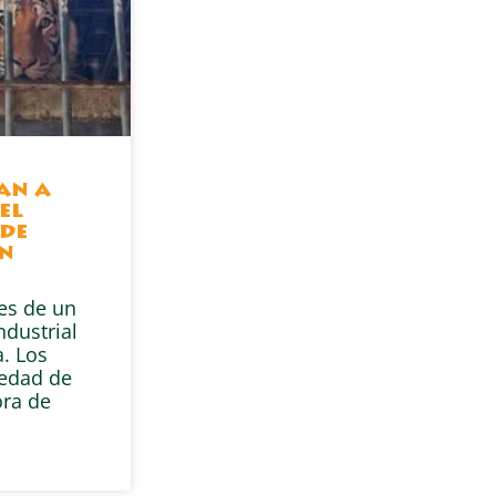
gan a
el
de
en
res de un
ndustrial
. Los
iedad de
ra de