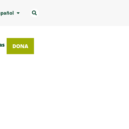
spañol
as
DONA