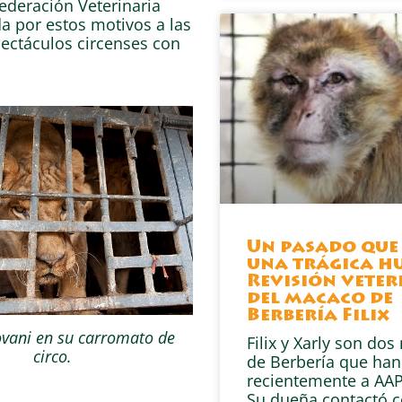
Federación Veterinaria
a por estos motivos a las
pectáculos circenses con
Un pasado que
una trágica hu
Revisión veter
del macaco de
Berbería Filix
ovani en su carromato de
Filix y Xarly son do
circo.
de Berbería que han
recientemente a AAP
Su dueña contactó 