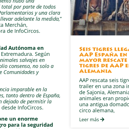
ento hubo una
 total por parte de todos
Parlamentarios y una clara
llevar adelante la medida,
”
ta Merchán,
ra de InfoCircos.
idad Autónoma en
Seis tigres lle
e Extremadura. Según
AAP España en 
animales salvajes en
mayor rescate 
plio consenso, no solo a
tigres de AAP 
 de Comunidades y
Alemania
AAP rescata seis tig
trailer en una zona i
ncia imparable en la
de Sajonia, Alemania
es, tanto dentro de España,
animales eran prop
 dejado de permitir la
una antigua domado
 desde InfoCircos.
circo alemana,
pone un enorme
Leer más
gro para la seguridad