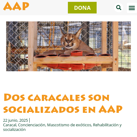
Ir
AAP
DONA
al
contenido
Dos caracales son
socializados en AAP
22 junio, 2025
Caracal
,
Concienciación
,
Mascotismo de exóticos
,
Rehabilitación y
socialización