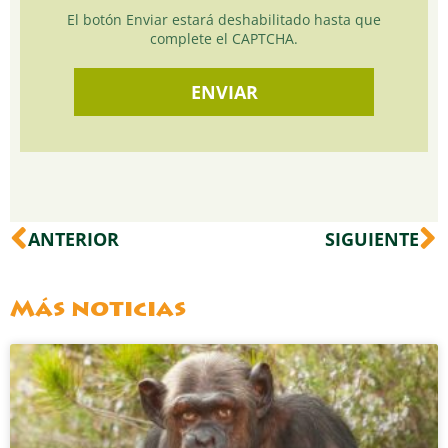
El botón Enviar estará deshabilitado hasta que
complete el CAPTCHA.
Ant
S
ANTERIOR
SIGUIENTE
Más noticias