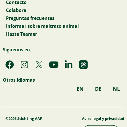
Contacto
Colabora
Preguntas frecuentes
Informar sobre maltrato animal
Hazte Teamer
Síguenos en
F
I
Y
L
a
n
o
i
c
s
u
n
Otros Idiomas
e
t
t
k
EN
DE
NL
b
a
u
e
o
g
b
d
o
r
e
i
k
a
n
©2026 Stichting AAP
Aviso legal y privacidad