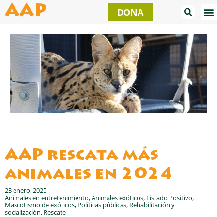
Ir
AAP
DONA
al
contenido
AAP rescata más
animales en 2024
23 enero, 2025
Animales en entretenimiento
,
Animales exóticos
,
Listado Positivo
,
Mascotismo de exóticos
,
Políticas públicas
,
Rehabilitación y
socialización
,
Rescate