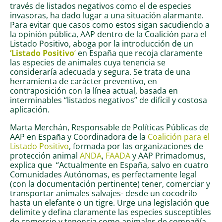
través de listados negativos como el de especies
invasoras, ha dado lugar a una situación alarmante.
Para evitar que casos como estos sigan sacudiendo a
la opinión pública, AAP dentro de la Coalición para el
Listado Positivo, aboga por la introducción de un
‘Listado Positivo
’
en España que recoja claramente
las especies de animales cuya tenencia se
consideraría adecuada y segura. Se trata de una
herramienta de carácter preventivo, en
contraposición con la línea actual, basada en
interminables “listados negativos” de difícil y costosa
aplicación.
Marta Merchán, Responsable de Políticas Públicas de
AAP en España y Coordinadora de la
Coalición para el
Listado Positivo
, formada por las organizaciones de
protección animal
ANDA
,
FAADA
y AAP Primadomus,
explica que “Actualmente en España, salvo en cuatro
Comunidades Autónomas, es perfectamente legal
(con la documentación pertinente) tener, comerciar y
transportar animales salvajes- desde un cocodrilo
hasta un elefante o un tigre. Urge una legislación que
delimite y defina claramente las especies susceptibles
de comercio y tenencia como animales de compañía,