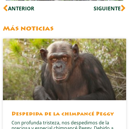
Ant
S
ANTERIOR
SIGUIENTE
Más noticias
Despedida de la chimpancé Peggy
Con profunda tristeza, nos despedimos de la
preciosa y especial chimpancé Peggy. Debido a