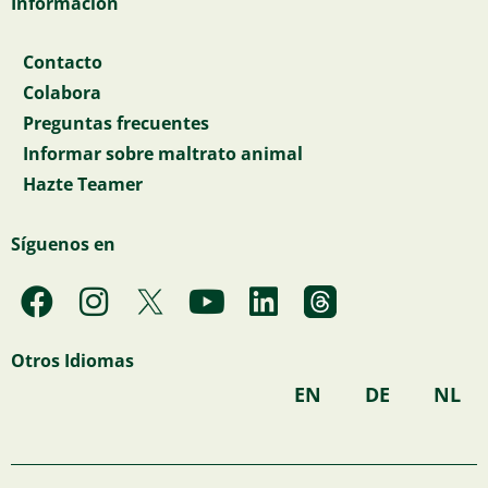
Información
Contacto
Colabora
Preguntas frecuentes
Informar sobre maltrato animal
Hazte Teamer
Síguenos en
F
I
Y
L
a
n
o
i
c
s
u
n
Otros Idiomas
e
t
t
k
EN
DE
NL
b
a
u
e
o
g
b
d
o
r
e
i