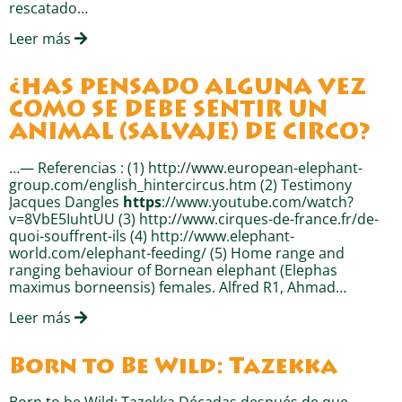
rescatado…
Leer más
¿HAS PENSADO ALGUNA VEZ
COMO SE DEBE SENTIR UN
ANIMAL (SALVAJE) DE CIRCO?
…— Referencias : (1) http://www.european-elephant-
group.com/english_hintercircus.htm (2) Testimony
Jacques Dangles
https
://www.youtube.com/watch?
v=8VbE5IuhtUU (3) http://www.cirques-de-france.fr/de-
quoi-souffrent-ils (4) http://www.elephant-
world.com/elephant-feeding/ (5) Home range and
ranging behaviour of Bornean elephant (Elephas
maximus borneensis) females. Alfred R1, Ahmad…
Leer más
Born to Be Wild: Tazekka
Born to be Wild: Tazekka Décadas después de que