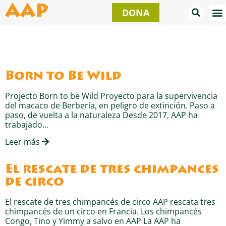
Ir
AAP
DONA
al
contenido
Página
Página
Página
Página
Born to Be Wild
Projecto Born to be Wild Proyecto para la supervivencia
del macaco de Berbería, en peligro de extinción. Paso a
paso, de vuelta a la naturaleza Desde 2017, AAP ha
trabajado…
Leer más
El rescate de tres chimpancés
de circo
El rescate de tres chimpancés de circo AAP rescata tres
chimpancés de un circo en Francia. Los chimpancés
Congo, Tino y Yimmy a salvo en AAP La AAP ha