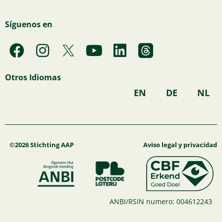
Síguenos en
F
I
Y
L
a
n
o
i
c
s
u
n
Otros Idiomas
e
t
t
k
EN
DE
NL
b
a
u
e
o
g
b
d
o
r
e
i
k
a
n
©2026 Stichting AAP
Aviso legal y privacidad
m
ANBI/RSIN numero: 004612243