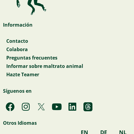
Información
Contacto
Colabora
Preguntas frecuentes
Informar sobre maltrato animal
Hazte Teamer
Síguenos en
F
I
Y
L
a
n
o
i
c
s
u
n
Otros Idiomas
e
t
t
k
EN
DE
NL