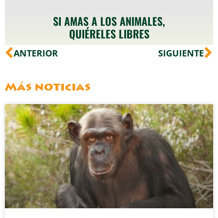
SI AMAS A LOS ANIMALES,
QUIÉRELES LIBRES
Ant
S
ANTERIOR
SIGUIENTE
Más noticias