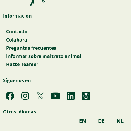
Información
Contacto
Colabora
Preguntas frecuentes
Informar sobre maltrato animal
Hazte Teamer
Síguenos en
F
I
Y
L
a
n
o
i
c
s
u
n
Otros Idiomas
e
t
t
k
EN
DE
NL
b
a
u
e