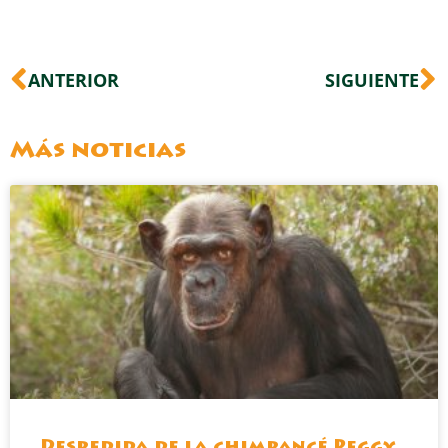
Ant
S
ANTERIOR
SIGUIENTE
Más noticias