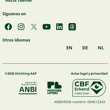
Hazte Teamer
Síguenos en
F
I
Y
L
a
n
o
i
c
s
u
n
Otros Idiomas
e
t
t
k
EN
DE
NL
b
a
u
e
o
g
b
d
o
r
e
i
k
a
n
©2026 Stichting AAP
Aviso legal y privacidad
m
ANBI/RSIN numero: 004612243