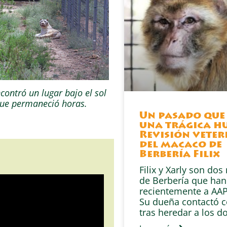
contró un lugar bajo el sol
que permaneció horas.
Un pasado que
una trágica hu
Revisión veter
del macaco de
Berbería Filix
Filix y Xarly son do
de Berbería que han
recientemente a AAP
Su dueña contactó 
tras heredar a los d