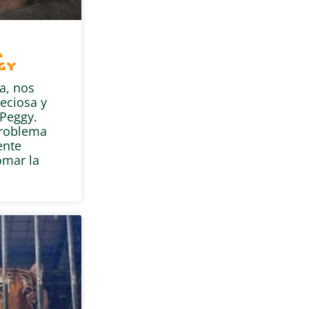
a
gy
a, nos
eciosa y
Peggy.
problema
ente
omar la