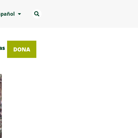
spañol
as
DONA