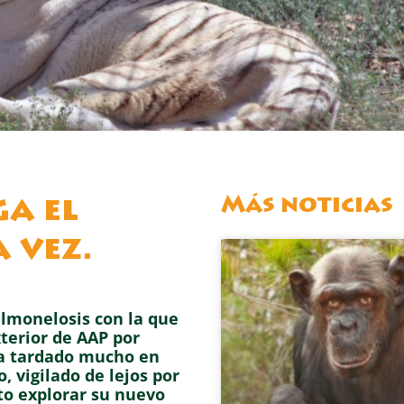
Más noticias
ga el
 vez.
lmonelosis con la que
xterior de AAP por
ha tardado mucho en
, vigilado de lejos por
to explorar su nuevo