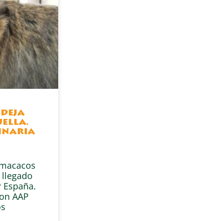
 deja
ella.
inaria
s macacos
 llegado
 España.
con AAP
os