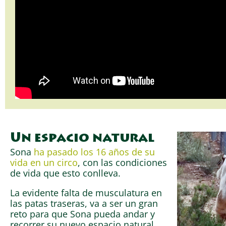
Un espacio natural
Sona
ha pasado los 16 años de su
vida en un circo
, con las condiciones
de vida que esto conlleva.
La evidente falta de musculatura en
las patas traseras, va a ser un gran
reto para que Sona pueda andar y
recorrer su nuevo espacio natural.