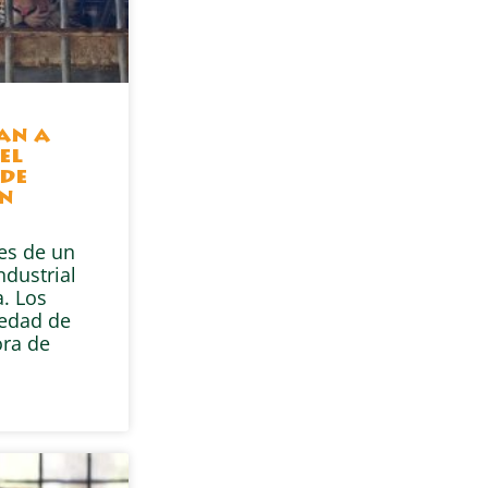
gan a
el
de
en
res de un
ndustrial
. Los
iedad de
ra de