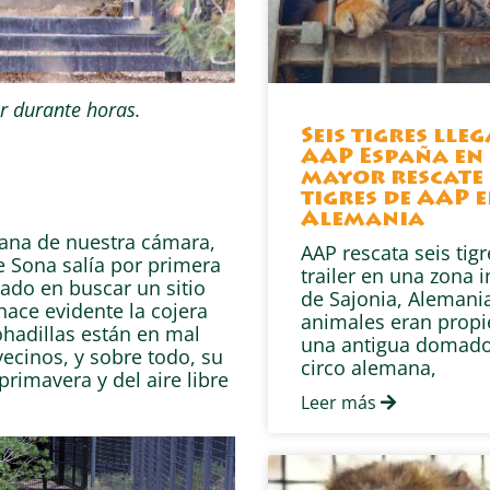
r durante horas.
Seis tigres lle
AAP España en 
mayor rescate 
tigres de AAP 
Alemania
ejana de nuestra cámara,
AAP rescata seis tig
 Sona salía por primera
trailer en una zona i
ado en buscar un sitio
de Sajonia, Alemania
hace evidente la cojera
animales eran prop
hadillas están en mal
una antigua domado
ecinos, y sobre todo, su
circo alemana,
primavera y del aire libre
Leer más