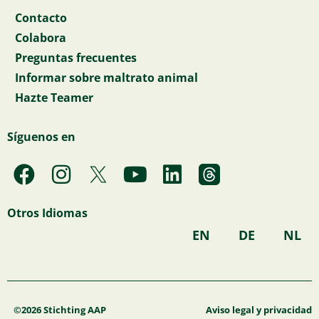
Contacto
Colabora
Preguntas frecuentes
Informar sobre maltrato animal
Hazte Teamer
Síguenos en
F
I
Y
L
a
n
o
i
c
s
u
n
Otros Idiomas
e
t
t
k
EN
DE
NL
b
a
u
e
o
g
b
d
o
r
e
i
k
a
n
©2026 Stichting AAP
Aviso legal y privacidad