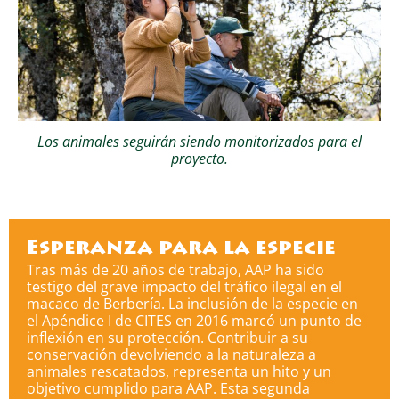
Los animales seguirán siendo monitorizados para el
proyecto.
Esperanza para la especie
Tras más de 20 años de trabajo, AAP ha sido
testigo del grave impacto del tráfico ilegal en el
macaco de Berbería. La inclusión de la especie en
el Apéndice I de CITES en 2016 marcó un punto de
inflexión en su protección. Contribuir a su
conservación devolviendo a la naturaleza a
animales rescatados, representa un hito y un
objetivo cumplido para AAP. Esta segunda