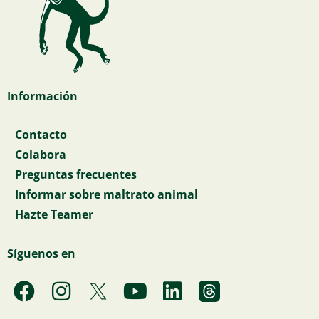
Información
Contacto
Colabora
Preguntas frecuentes
Informar sobre maltrato animal
Hazte Teamer
Síguenos en
F
I
Y
L
a
n
o
i