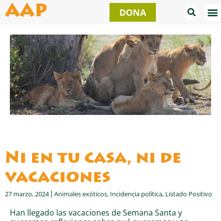
Ir
AAP
DONA
al
contenido
Ni en tu casa, ni de
vacaciones
27 marzo, 2024
Animales exóticos
,
Incidencia política
,
Listado Positivo
Han llegado las vacaciones de Semana Santa y