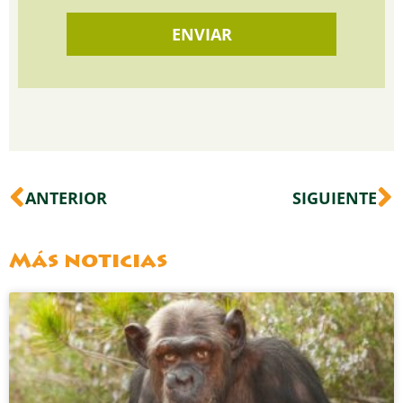
Ant
S
ANTERIOR
SIGUIENTE
Más noticias