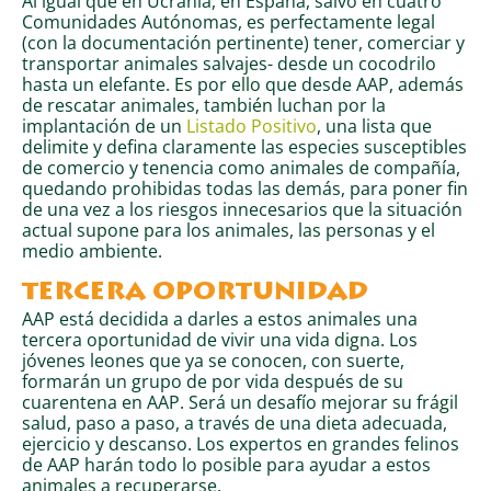
Al igual que en Ucrania, en España, salvo en cuatro
Comunidades Autónomas, es perfectamente legal
(con la documentación pertinente) tener, comerciar y
transportar animales salvajes- desde un cocodrilo
hasta un elefante. Es por ello que desde AAP, además
de rescatar animales, también luchan por la
implantación de un
Listado Positivo
, una lista que
delimite y defina claramente las especies susceptibles
de comercio y tenencia como animales de compañía,
quedando prohibidas todas las demás, para poner fin
de una vez a los riesgos innecesarios que la situación
actual supone para los animales, las personas y el
medio ambiente.
TERCERA OPORTUNIDAD
AAP está decidida a darles a estos animales una
tercera oportunidad de vivir una vida digna. Los
jóvenes leones que ya se conocen, con suerte,
formarán un grupo de por vida después de su
cuarentena en AAP. Será un desafío mejorar su frágil
salud, paso a paso, a través de una dieta adecuada,
ejercicio y descanso. Los expertos en grandes felinos
de AAP harán todo lo posible para ayudar a estos
animales a recuperarse.