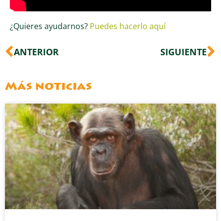
¿Quieres ayudarnos?
Puedes hacerlo aquí
Ant
S
ANTERIOR
SIGUIENTE
Más noticias