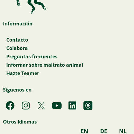
Información
Contacto
Colabora
Preguntas frecuentes
Informar sobre maltrato animal
Hazte Teamer
Síguenos en
F
I
Y
L
a
n
o
i
c
s
u
n
Otros Idiomas
e
t
t
k
EN
DE
NL