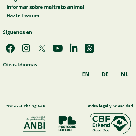
Informar sobre maltrato animal
Hazte Teamer
Síguenos en
F
I
Y
L
a
n
o
i
c
s
u
n
Otros Idiomas
e
t
t
k
EN
DE
NL
b
a
u
e
o
g
b
d
o
r
e
i
k
a
n
©2026 Stichting AAP
Aviso legal y privacidad
m