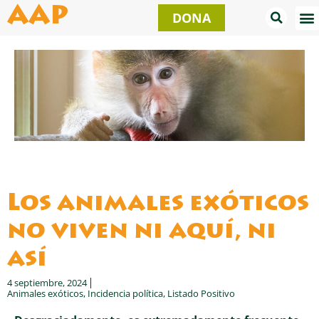
Ir
AAP
DONA
al
contenido
Los animales exóticos
no viven ni aquí, ni
así
4 septiembre, 2024
Animales exóticos
,
Incidencia política
,
Listado Positivo