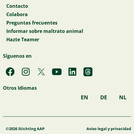
Contacto
Colabora
Preguntas frecuentes
Informar sobre maltrato animal
Hazte Teamer
Síguenos en
F
I
Y
L
a
n
o
i
c
s
u
n
Otros Idiomas
e
t
t
k
EN
DE
NL
b
a
u
e
o
g
b
d
o
r
e
i
k
a
n
©2026 Stichting AAP
Aviso legal y privacidad