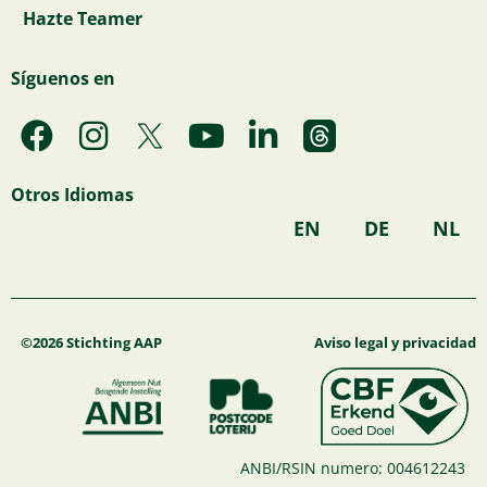
Hazte Teamer
Síguenos en
F
I
Y
L
a
n
o
i
c
s
u
n
Otros Idiomas
e
t
t
k
EN
DE
NL
b
a
u
e
o
g
b
d
o
r
e
i
k
a
n
©2026 Stichting AAP
Aviso legal y privacidad
m
ANBI/RSIN numero: 004612243