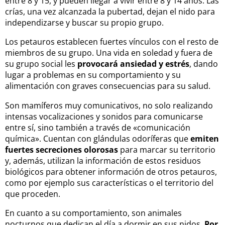
entre 8 y 15, y pueden llegar a vivir entre 8 y 14 años. Las
crías, una vez alcanzada la pubertad, dejan el nido para
independizarse y buscar su propio grupo
.
Los petauros establecen fuertes vínculos con el resto de
miembros de su grupo. Una vida en soledad y fuera de
su grupo social les
provocará ansiedad y estrés
, dando
lugar a problemas en su comportamiento y su
alimentación con graves consecuencias para su salud.
Son mamíferos muy comunicativos, no solo realizando
intensas vocalizaciones y sonidos para comunicarse
entre sí, sino también a través de «comunicación
química». Cuentan con glándulas odoríferas que
emiten
fuertes secreciones olorosas
para marcar su territorio
y, además, utilizan la información de estos residuos
biológicos para obtener información de otros petauros,
como por ejemplo sus características o el territorio del
que proceden.
En cuanto a su comportamiento, son animales
nocturnos que dedican el día a dormir en sus nidos.
Por