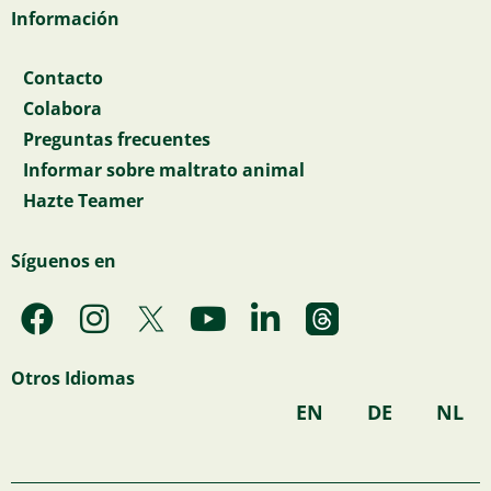
Información
Contacto
Colabora
Preguntas frecuentes
Informar sobre maltrato animal
Hazte Teamer
Síguenos en
F
I
Y
L
a
n
o
i
c
s
u
n
Otros Idiomas
e
t
t
k
EN
DE
NL
b
a
u
e
o
g
b
d