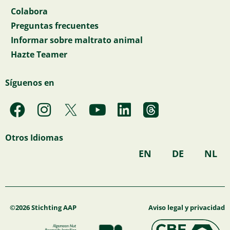
Colabora
Preguntas frecuentes
Informar sobre maltrato animal
Hazte Teamer
Síguenos en
F
I
Y
L
a
n
o
i
c
s
u
n
Otros Idiomas
e
t
t
k
EN
DE
NL
b
a
u
e
o
g
b
d
o
r
e
i
k
a
n
©2026 Stichting AAP
Aviso legal y privacidad
m