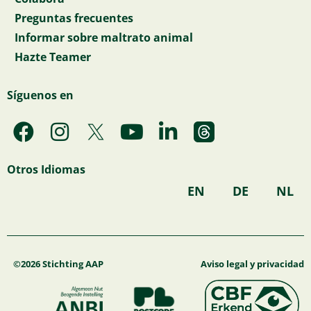
Preguntas frecuentes
Informar sobre maltrato animal
Hazte Teamer
Síguenos en
F
I
Y
L
a
n
o
i
c
s
u
n
Otros Idiomas
e
t
t
k
EN
DE
NL
b
a
u
e
o
g
b
d
o
r
e
i
k
a
n
©2026 Stichting AAP
Aviso legal y privacidad
m