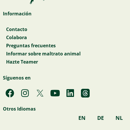
Información
Contacto
Colabora
Preguntas frecuentes
Informar sobre maltrato animal
Hazte Teamer
Síguenos en
F
I
Y
L
a
n
o
i
c
s
u
n
Otros Idiomas
e
t
t
k
EN
DE
NL
b
a
u
e