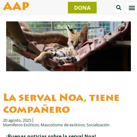
Ir
AAP
DONA
al
contenido
La serval Noa, tiene
compañero
20 agosto, 2025
Mamíferos Exóticos
,
Mascotismo de exóticos
,
Socialización
¡Buenas noticias sobre la serval Noa!