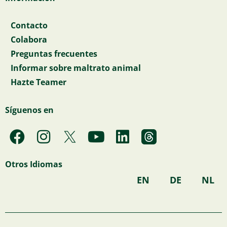
Contacto
Colabora
Preguntas frecuentes
Informar sobre maltrato animal
Hazte Teamer
Síguenos en
F
I
Y
L
a
n
o
i
c
s
u
n
Otros Idiomas
e
t
t
k
EN
DE
NL
b
a
u
e
o
g
b
d
o
r
e
i