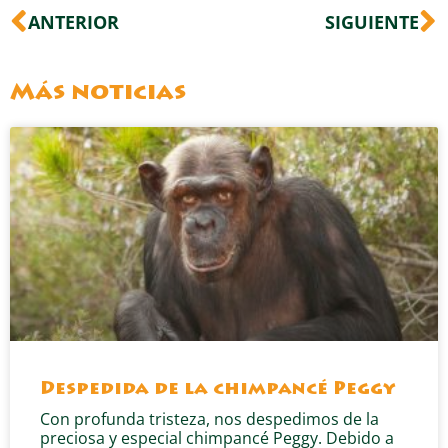
Ant
S
ANTERIOR
SIGUIENTE
Más noticias
Despedida de la chimpancé Peggy
Con profunda tristeza, nos despedimos de la
preciosa y especial chimpancé Peggy. Debido a