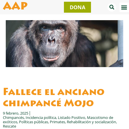
Ir
AAP
DONA
al
contenido
Fallece el anciano
chimpancé Mojo
9 febrero, 2025
Chimpancés
,
Incidencia política
,
Listado Positivo
,
Mascotismo de
exóticos
,
Políticas públicas
,
Primates
,
Rehabilitación y socialización
,
Rescate