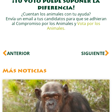
¡Tu voto puede suponer la
diferencia!
¿Cuentan los animales con tu ayuda?
Envía un email a tus candidatos para que se adhieran
al Compromiso por los Animales y
Vota por los
Animales.
Ant
S
ANTERIOR
SIGUIENTE
Más noticias