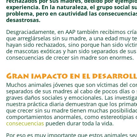
rechazados por sus madres, debido por ejemplo,
experiencia. En la naturaleza, el grupo social s
problema, pero en cautividad las consecuencia
desastrosas.
Desgraciadamente, en AAP también recibimos cría
que arreglárselas sin su madre, a una edad muy 
hayan sido rechazados, sino porque han sido vícti
de mascotas exóticas y han sido separados de sus
consecuencias de crecer sin madre son enormes.
Gran impacto en el desarrol
Muchos animales jóvenes que son víctimas del com
separados de sus madres al cabo de pocos días o 
graves daños sociales y emocionales. Las investiga
nuestra práctica diaria demuestran que los primat
que crecer sin su madre tienen muchas posibilidad
comportamientos anormales, como estereotipias o
consecuencias
pueden durar toda la vida.
Por eso es muy importante que estos animales sea