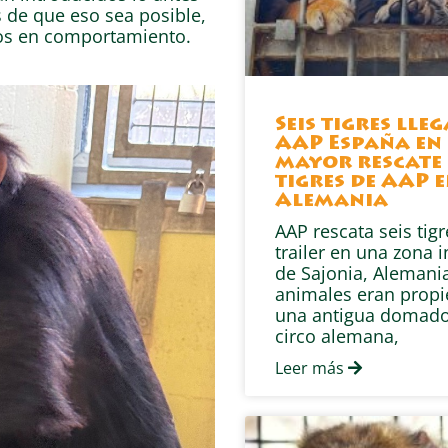
 de que eso sea posible,
tos en comportamiento.
Seis tigres lle
AAP España en 
mayor rescate 
tigres de AAP 
Alemania
AAP rescata seis tig
trailer en una zona i
de Sajonia, Alemania
animales eran prop
una antigua domado
circo alemana,
Leer más