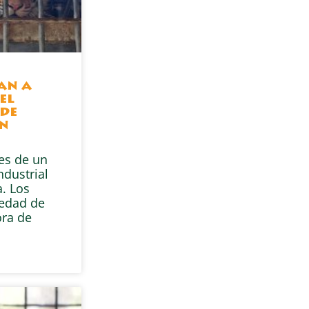
gan a
el
de
en
res de un
ndustrial
. Los
iedad de
ra de