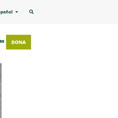
spañol
as
DONA