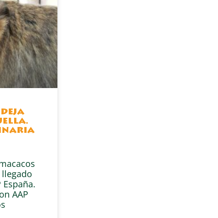
 deja
ella.
inaria
s macacos
 llegado
 España.
con AAP
os