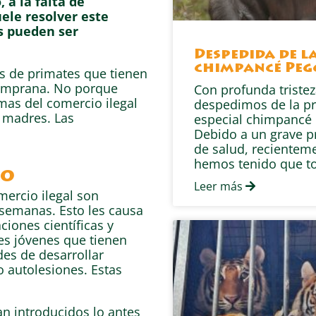
 a la falta de
uele resolver este
s pueden ser
Despedida de l
chimpancé Peg
s de primates que tienen
temprana. No porque
Con profunda tristez
mas del comercio ilegal
despedimos de la pr
 madres. Las
especial chimpancé 
Debido a un grave 
de salud, recientem
hemos tenido que t
lo
Leer más
ercio ilegal son
semanas. Esto les causa
ciones científicas y
es jóvenes que tienen
es de desarrollar
 autolesiones. Estas
n introducidos lo antes