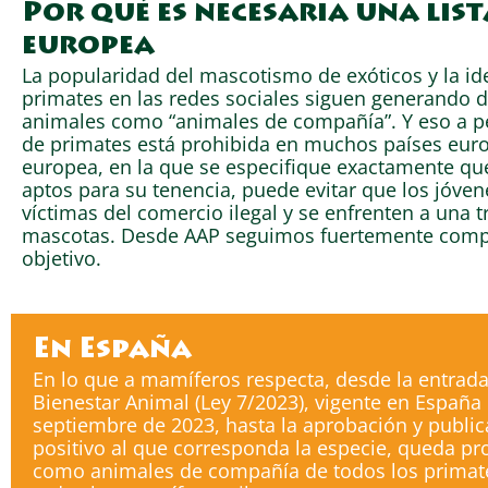
Por qué es necesaria una list
europea
La popularidad del mascotismo de exóticos y la ide
primates en las redes sociales siguen generando
animales como “animales de compañía”. Y eso a pe
de primates está prohibida en muchos países europ
europea, en la que se especifique exactamente qu
aptos para su tenencia, puede evitar que los jóve
víctimas del comercio ilegal y se enfrenten a una t
mascotas. Desde AAP seguimos fuertemente comp
objetivo.
En España
En lo que a mamíferos respecta, desde la entrada 
Bienestar Animal (Ley 7/2023), vigente en España
septiembre de 2023, hasta la aprobación y publica
positivo al que corresponda la especie, queda pr
como animales de compañía de todos los primat