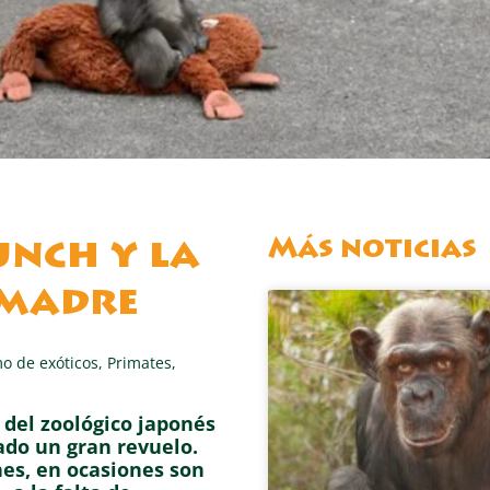
Más noticias
unch y la
 madre
o de exóticos
,
Primates
,
del zoológico japonés
ado un gran revuelo.
nes, en ocasiones son