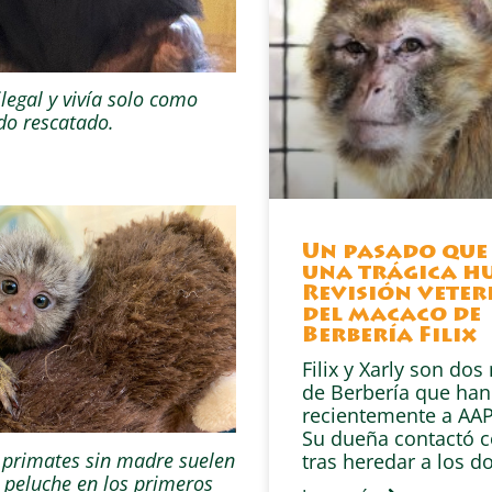
legal y vivía solo como
do rescatado.
Un pasado que
una trágica hu
Revisión veter
del macaco de
Berbería Filix
Filix y Xarly son do
de Berbería que han
recientemente a AAP
Su dueña contactó 
e primates sin madre suelen
tras heredar a los d
n peluche en los primeros