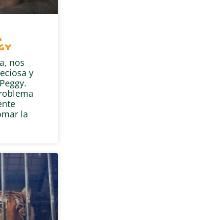
a
gy
a, nos
eciosa y
Peggy.
problema
ente
omar la