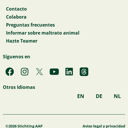
Contacto
Colabora
Preguntas frecuentes
Informar sobre maltrato animal
Hazte Teamer
Síguenos en
F
I
Y
L
a
n
o
i
c
s
u
n
Otros Idiomas
e
t
t
k
EN
DE
NL
b
a
u
e
o
g
b
d
o
r
e
i
©2026 Stichting AAP
Aviso legal y privacidad