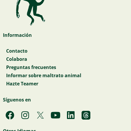
Información
Contacto
Colabora
Preguntas frecuentes
Informar sobre maltrato animal
Hazte Teamer
Síguenos en
F
I
Y
L
a
n
o
i
c
s
u
n
Otros Idiomas