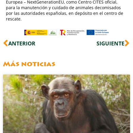
Europea – NextGenerationEU, como Centro CITES oficial,
para la manutención y cuidado de animales decomisados
por las autoridades españolas, en depósito en el centro de
rescate.
Ant
S
ANTERIOR
SIGUIENTE
Más noticias