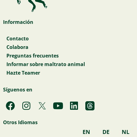
Información
Contacto
Colabora
Preguntas frecuentes
Informar sobre maltrato animal
Hazte Teamer
Síguenos en
F
I
Y
L
a
n
o
i
c
s
u
n
Otros Idiomas
e
t
t
k
EN
DE
NL