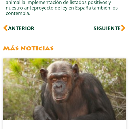
animal la implementación de listados positivos y
nuestro anteproyecto de ley en España también los
contempla.
Ant
S
ANTERIOR
SIGUIENTE
Más noticias