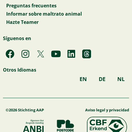
Preguntas frecuentes
Informar sobre maltrato animal
Hazte Teamer
Síguenos en
F
I
Y
L
a
n
o
i
c
s
u
n
Otros Idiomas
e
t
t
k
EN
DE
NL
b
a
u
e
o
g
b
d
o
r
e
i
k
a
n
©2026 Stichting AAP
Aviso legal y privacidad
m