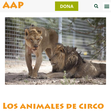
Ir
AAP
DONA
al
contenido
Los animales de circo