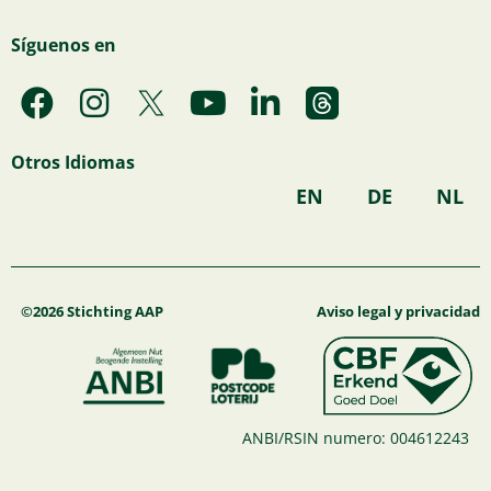
Síguenos en
F
I
Y
L
a
n
o
i
c
s
u
n
Otros Idiomas
e
t
t
k
EN
DE
NL
b
a
u
e
o
g
b
d
o
r
e
i
k
a
n
©2026 Stichting AAP
Aviso legal y privacidad
m
ANBI/RSIN numero: 004612243