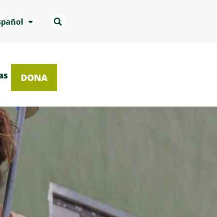
spañol
as
DONA