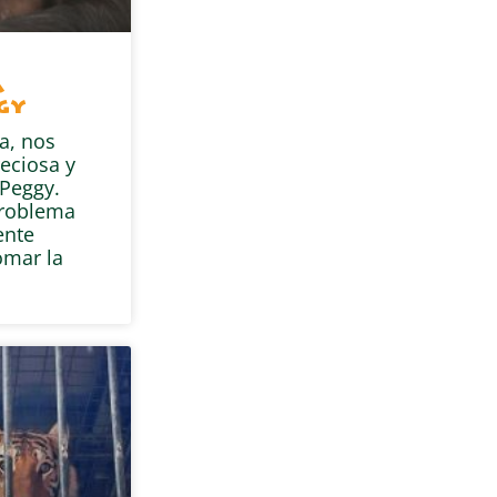
a
gy
a, nos
eciosa y
Peggy.
problema
ente
omar la