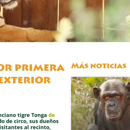
Más noticias
por primera
 exterior
anciano tigre Tonga
de
o de circo, sus dueños
itantes al recinto,