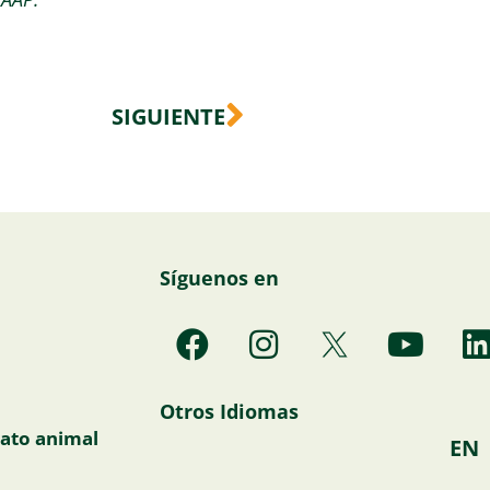
Siguiente
SIGUIENTE
Síguenos en
F
I
Y
a
n
o
i
c
s
u
Otros Idiomas
e
t
t
ato animal
EN
b
a
u