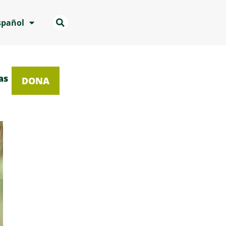
spañol
as
DONA