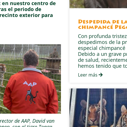
z en nuestro centro de
as el periodo de
recinto exterior para
Despedida de l
chimpancé Peg
Con profunda tristez
despedimos de la pr
especial chimpancé 
Debido a un grave 
de salud, recientem
hemos tenido que t
Leer más
irector de AAP, David van
nep, con el tigre Tonga