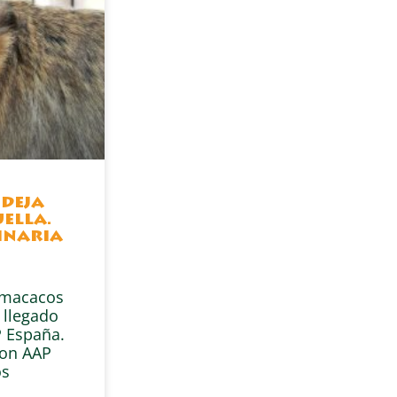
 deja
ella.
inaria
s macacos
 llegado
 España.
con AAP
os