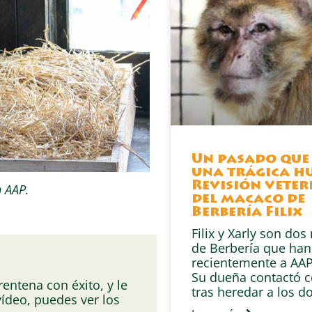
Un pasado que
una trágica hu
Revisión veter
n AAP.
del macaco de
Berbería Filix
Filix y Xarly son do
de Berbería que han
recientemente a AAP
Su dueña contactó 
entena con éxito, y le
tras heredar a los d
vídeo, puedes ver los