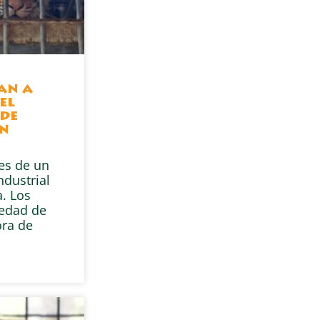
gan a
el
de
en
res de un
ndustrial
. Los
iedad de
ra de