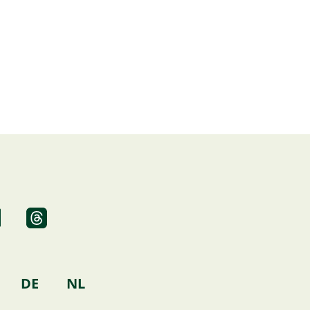
L
n
k
DE
NL
e