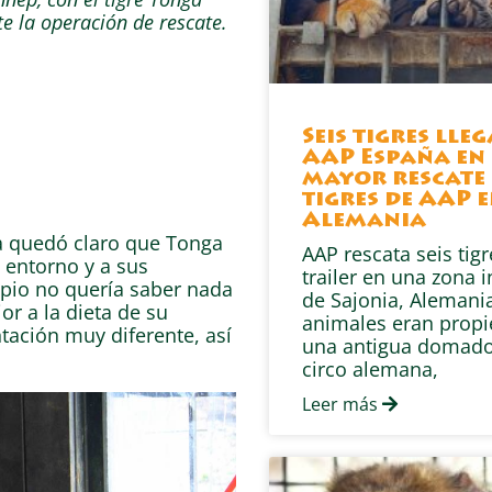
e la operación de rescate.
Seis tigres lle
AAP España en 
mayor rescate 
tigres de AAP 
Alemania
a quedó claro que Tonga
AAP rescata seis tig
 entorno y a sus
trailer en una zona i
ipio no quería saber nada
de Sajonia, Alemania
r a la dieta de su
animales eran prop
ación muy diferente, así
una antigua domado
circo alemana,
Leer más