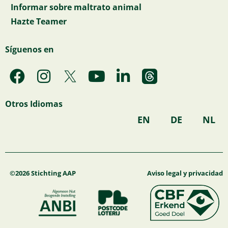
Informar sobre maltrato animal
Hazte Teamer
Síguenos en
F
I
Y
L
a
n
o
i
c
s
u
n
Otros Idiomas
e
t
t
k
EN
DE
NL
b
a
u
e
o
g
b
d
o
r
e
i
k
a
n
©2026 Stichting AAP
Aviso legal y privacidad
m