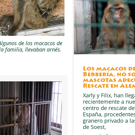
Algunos de los macacos de
la familia, llevaban arnés.
Los macacos d
Berbería, no s
mascotas adec
Rescate en Al
Xarly y Filix, han lle
recientemente a nue
centro de rescate d
España, procedente
granero privado a la
de Soest,