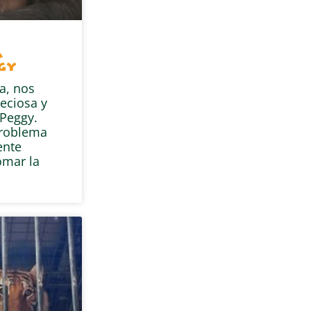
a
gy
a, nos
eciosa y
Peggy.
problema
ente
omar la