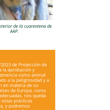
exterior de la cuarentena de
AAP.
n
7/2023 de Protección de
a la aprobación y
a tenencia como animal
o a la peligrosidad y a
ón en materia de su
países de Europa, como
s adecuadas, nos queda
 estas prácticas
ta, y podremos