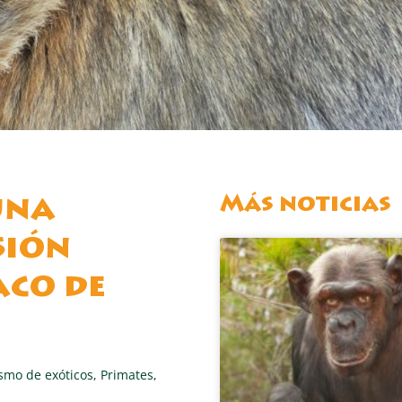
Más noticias
una
sión
aco de
smo de exóticos
,
Primates
,