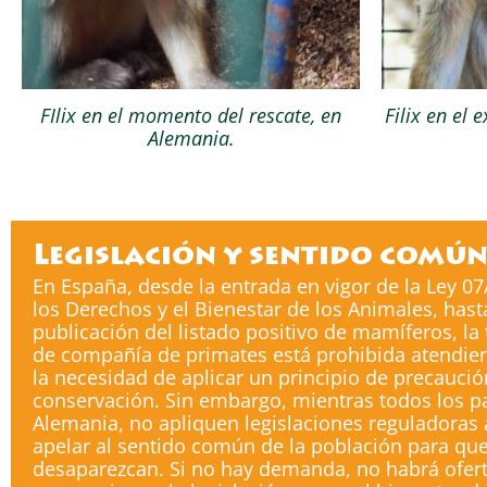
FIlix en el momento del rescate, en
Filix en el 
Alemania.
Legislación y sentido comú
En España, desde la entrada en vigor de la Ley 0
los Derechos y el Bienestar de los Animales, hast
publicación del listado positivo de mamíferos, l
de compañía de primates está prohibida atendiend
la necesidad de aplicar un principio de precauci
conservación. Sin embargo, mientras todos los 
Alemania, no apliquen legislaciones reguladora
apelar al sentido común de la población para que
desaparezcan. Si no hay demanda, no habrá ofer