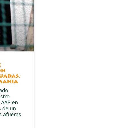
e
on
uadas.
emania
gado
stro
e AAP en
s de un
s afueras