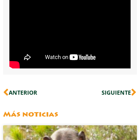
Ant
S
ANTERIOR
SIGUIENTE
Más noticias