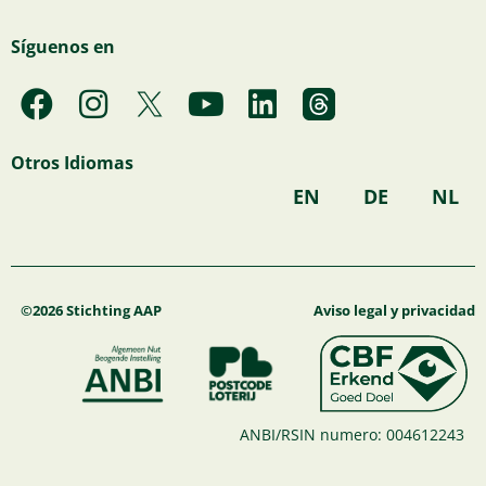
Síguenos en
F
I
Y
L
a
n
o
i
c
s
u
n
Otros Idiomas
e
t
t
k
EN
DE
NL
b
a
u
e
o
g
b
d
o
r
e
i
k
a
n
©2026 Stichting AAP
Aviso legal y privacidad
m
ANBI/RSIN numero: 004612243