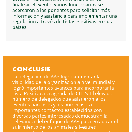
finalizar el evento, varios funcionarios se
acercaron a los ponentes para solicitar más
información y asistencia para implementar una
regulación a través de Listas Positivas en sus
países.
Conclusie
La delegación de AAP logró aumentar la
visibilidad de la organización a nivel mundial y
logró importantes avances para incorporar la
Lista Positiva a la agenda de CITES. El elevado
número de delegados que asistieron a los
eventos paralelos y los numerosos e
importantes contactos establecidos con
diversas partes interesadas demuestran la
relevancia del enfoque de AAP para erradicar el
sufrimiento de los animales silvestres