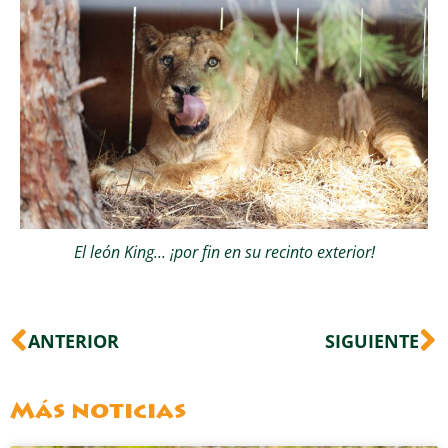
El león King... ¡por fin en su recinto exterior!
Ant
S
ANTERIOR
SIGUIENTE
Más noticias